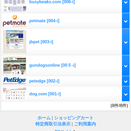
busybeaks.com
[006-i]
petmate
[004-i]
jbpet
[003-i]
gundogsonline
[00５-i]
petedge
[002-i]
dog.com
[001-i]
(8件/8件)
ホーム
|
ショッピングカート
特定商取引法表示
|
ご利用案内