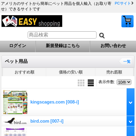
アメリカのサイトから簡単にペット用品を個人輸入（お取り寄
PCサイト
せ）できるサイトです
ログイン
新規登録はこちら
お問い合わせ
ペット用品
一覧
おすすめ順
価格の安い順
売れ筋順
表示件数
:
kingscages.com
[008-i]
bird.com
[007-i]